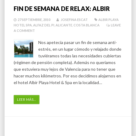
FIN DE SEMANA DE RELAX: ALBIR
27 SEPTIEMBRE, 2010
JOSEFINA ESCAT
ALBIR PLAYA
HOTEL SPA
,
ALFAZ DEL PI
,
ALICANTE
,
COSTA BLANCA
LEAVE
A COMMENT
Nos apetecía pasar un fin de semana anti-
estrés, en un lugar cómodo y relajado donde
tuviéramos todas las necesidades cubiertas
(régimen de pensión completa). Además no queríamos
que estuviera muy lejos de Valencia para no tener que
hacer muchos kilómetros. Por eso decidimos alojarnos en
el hotel Albir Playa Hotel & Spa en la localidad…
LEER MÁS
…