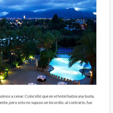
uimos a cenar. Coincidió que en el hotel había una boda,
gente, pero esto no supuso un incordio; al contrario, fue