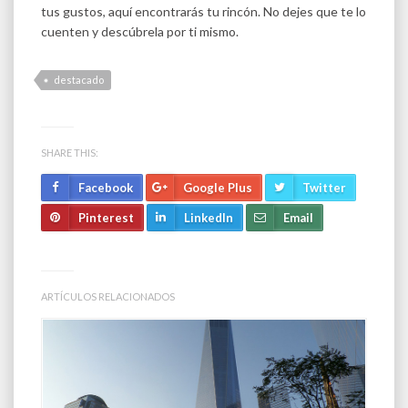
tus gustos, aquí encontrarás tu rincón. No dejes que te lo
cuenten y descúbrela por ti mismo.
destacado
SHARE THIS:
Facebook
Google Plus
Twitter
Pinterest
LinkedIn
Email
ARTÍCULOS RELACIONADOS