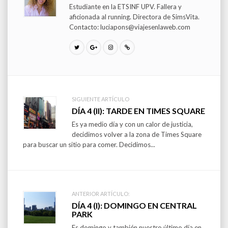
Estudiante en la ETSINF UPV. Fallera y
aficionada al running. Directora de SimsVita.
Contacto: luciapons@viajesenlaweb.com
SIGUIENTE ARTÍCULO
Post
DÍA 4 (II): TARDE EN TIMES SQUARE
Es ya medio día y con un calor de justicia,
navigation
decidimos volver a la zona de Times Square
para buscar un sitio para comer. Decidimos...
ANTERIOR ARTÍCULO:
DÍA 4 (I): DOMINGO EN CENTRAL
PARK
Es domingo y también nuestro último día en