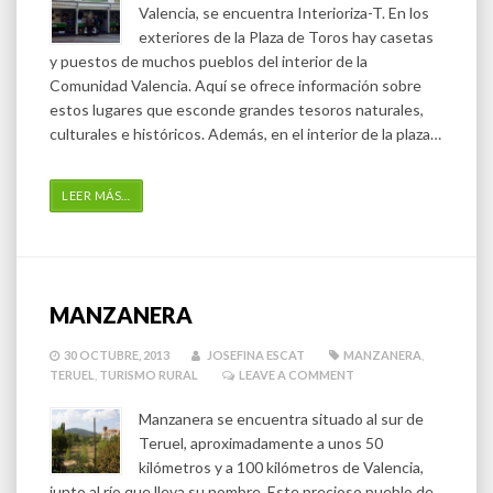
Valencia, se encuentra Interioriza-T. En los
exteriores de la Plaza de Toros hay casetas
y puestos de muchos pueblos del interior de la
Comunidad Valencia. Aquí se ofrece información sobre
estos lugares que esconde grandes tesoros naturales,
culturales e históricos. Además, en el interior de la plaza…
LEER MÁS
…
MANZANERA
30 OCTUBRE, 2013
JOSEFINA ESCAT
MANZANERA
,
TERUEL
,
TURISMO RURAL
LEAVE A COMMENT
Manzanera se encuentra situado al sur de
Teruel, aproximadamente a unos 50
kilómetros y a 100 kilómetros de Valencia,
junto al río que lleva su nombre. Este precioso pueblo de