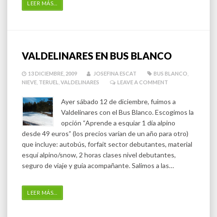
LEER MÁS
…
VALDELINARES EN BUS BLANCO
13 DICIEMBRE, 2009
JOSEFINA ESCAT
BUS BLANCO
,
NIEVE
,
TERUEL
,
VALDELINARES
LEAVE A COMMENT
Ayer sábado 12 de diciembre, fuimos a
Valdelinares con el Bus Blanco. Escogimos la
opción “Aprende a esquiar 1 día alpino
desde 49 euros” (los precios varían de un año para otro)
que incluye: autobús, forfait sector debutantes, material
esquí alpino/snow, 2 horas clases nivel debutantes,
seguro de viaje y guía acompañante. Salimos a las…
LEER MÁS
…