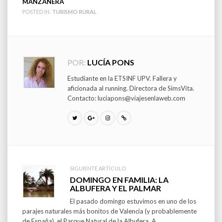
MANZANERA
POSTED IN:
TURISMO RURAL
POR:
LUCÍA PONS
Estudiante en la ETSINF UPV. Fallera y
aficionada al running. Directora de SimsVita.
Contacto: luciapons@viajesenlaweb.com
SIGUIENTE ARTÍCULO
Post
DOMINGO EN FAMILIA: LA
ALBUFERA Y EL PALMAR
navigation
El pasado domingo estuvimos en uno de los
parajes naturales más bonitos de Valencia (y probablemente
de España), el Parque Natural de la Albufera. A...