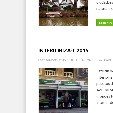
ciudad, e
naturalez
LEER MÁS
INTERIORIZA-T 2015
28 MARZO, 2015
LUCÍA PONS
LEAVE
Este fin 
Interioriz
puestos d
Aquí se o
grandes t
interior d