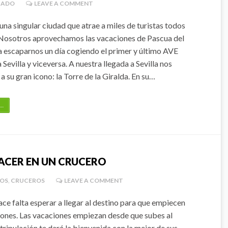
CADO
LEAVE A COMMENT
 una singular ciudad que atrae a miles de turistas todos
 Nosotros aprovechamos las vacaciones de Pascua del
 escaparnos un día cogiendo el primer y último AVE
 Sevilla y viceversa. A nuestra llegada a Sevilla nos
a su gran icono: la Torre de la Giralda. En su…
…
ACER EN UN CRUCERO
OS
,
CRUCEROS
LEAVE A COMMENT
e falta esperar a llegar al destino para que empiecen
iones. Las vacaciones empiezan desde que subes al
tripulación te dará la bienvenida con la mejor de sus