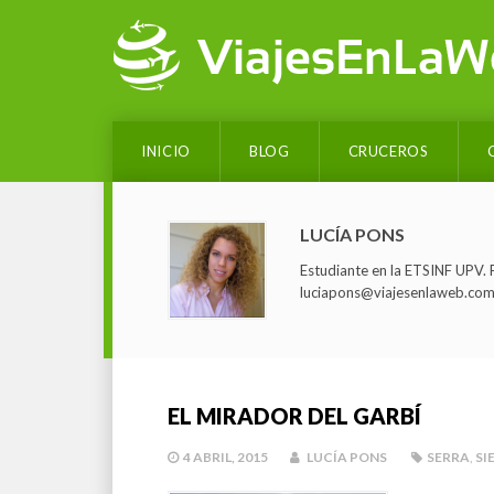
Saltar
al
contenido
INICIO
BLOG
CRUCEROS
LUCÍA PONS
Estudiante en la ETSINF UPV. F
luciapons@viajesenlaweb.co
EL MIRADOR DEL GARBÍ
4 ABRIL, 2015
LUCÍA PONS
SERRA
,
SI