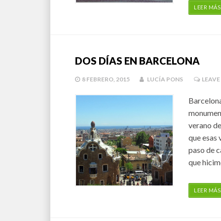
LEER MÁS
DOS DÍAS EN BARCELONA
8 FEBRERO, 2015
LUCÍA PONS
LEAVE
Barcelona
monumento
verano de
que esas 
paso de c
que hicimo
LEER MÁS