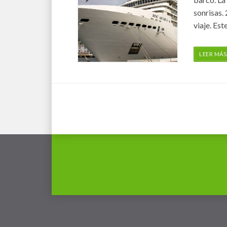
sonrisas.
viaje. Est
LEER MÁS
POSTS
NAVIGATION