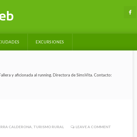
CIUDADES
EXCURSIONES
allera y aficionada al running. Directora de SimsVita. Contacto:
m
ERRA CALDERONA
,
TURISMO RURAL
LEAVE A COMMENT