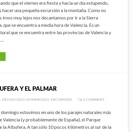
ndo que el viernes era fiesta y hacia un día estupendo,
 hacer una pequeña excursión a la montaña. Como no
 irnos muy lejos nos decantamos por ir a la Sierra
, que se encuentra a media hora de Valencia. Es un
tural que se encuentra entre las provincias de Valencia y
….
…
UFERA Y EL PALMAR
A
,
DESTACADO
,
DOMINGUEO
,
EXCURSIÓN
1
COMMENT
 domingo estuvimos en uno de los parajes naturales más
e Valencia (y probablemente de España), el Parque
e la Albufera. A tan sólo 10 pocos kilómetros al sur de la