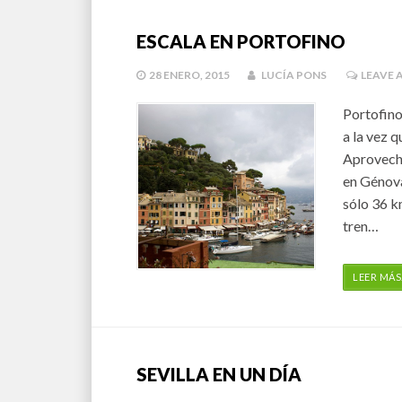
ESCALA EN PORTOFINO
28 ENERO, 2015
LUCÍA PONS
LEAVE
Portofino
a la vez 
Aprovech
en Génova
sólo 36 k
tren…
LEER MÁS
SEVILLA EN UN DÍA