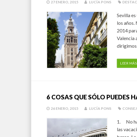
27 ENERO, 2015
LUCÍA PONS
DESTA
Sevilla es
los años.
2014 para
Valencia a
dirigimos 
LEER MÁS
6 COSAS QUE SÓLO PUEDES H
26 ENERO, 2015
LUCÍA PONS
CONSEJ
1. No hac
las vacac
barco. La 