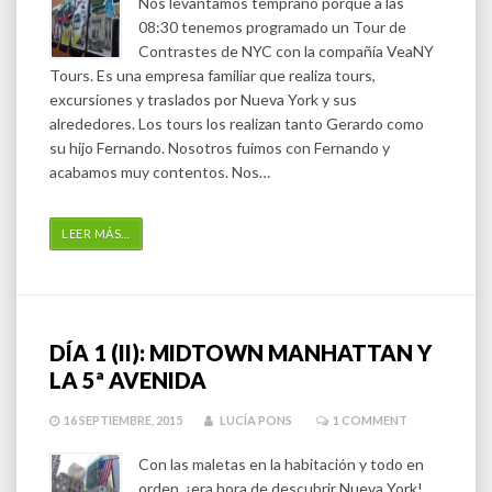
Nos levantamos temprano porque a las
08:30 tenemos programado un Tour de
Contrastes de NYC con la compañía VeaNY
Tours. Es una empresa familiar que realiza tours,
excursiones y traslados por Nueva York y sus
alrededores. Los tours los realizan tanto Gerardo como
su hijo Fernando. Nosotros fuimos con Fernando y
acabamos muy contentos. Nos…
LEER MÁS
…
DÍA 1 (II): MIDTOWN MANHATTAN Y
LA 5ª AVENIDA
16 SEPTIEMBRE, 2015
LUCÍA PONS
1
COMMENT
Con las maletas en la habitación y todo en
orden, ¡era hora de descubrir Nueva York!