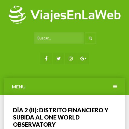
Saltar
al
contenido
SEARCH
Facebook
Twitter
Instagram
Google+
MENU
DÍA 2 (II): DISTRITO FINANCIERO Y
SUBIDA AL ONE WORLD
OBSERVATORY